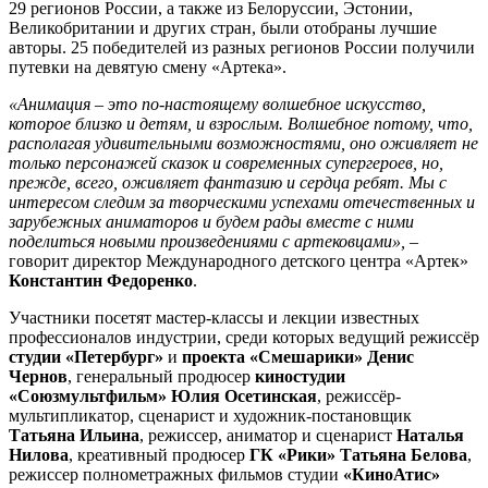
29 регионов России, а также из Белоруссии, Эстонии,
Великобритании и других стран, были отобраны лучшие
авторы. 25 победителей из разных регионов России получили
путевки на девятую смену «Артека».
«Анимация – это по-настоящему волшебное искусство,
которое близко и детям, и взрослым. Волшебное потому, что,
располагая удивительными возможностями, оно оживляет не
только персонажей сказок и современных супергероев, но,
прежде, всего, оживляет фантазию и сердца ребят. Мы с
интересом следим за творческими успехами отечественных и
зарубежных аниматоров и будем рады вместе с ними
поделиться новыми произведениями с артековцами», –
говорит директор Международного детского центра «Артек»
Константин Федоренко
.
Участники посетят мастер-классы и лекции известных
профессионалов индустрии, среди которых ведущий режиссёр
студии «Петербург»
и
проекта «Смешарики»
Денис
Чернов
, генеральный продюсер
киностудии
«Союзмультфильм» Юлия Осетинская
, режиссёр-
мультипликатор, сценарист и художник-постановщик
Татьяна Ильина
, режиссер, аниматор и сценарист
Наталья
Нилова
, креативный продюсер
ГК «Рики» Татьяна Белова
,
режиссер полнометражных фильмов студии
«КиноАтис»