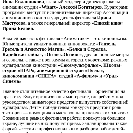
Инна Евланникова
, главный моделер и директор школы
анимации студии
«Wizart» Алексей Богатырев
. Кураторами
программы выступят исполнительный директор Ассоциации
анимационного кино и учредитель фестиваля
Ирина
Мастусова
, а также генеральный директор
«Енисей кино»
Ирина Белова
.
Важнейшая часть фестиваля «Аниматика» – это кинопоказы.
Юные зрители увидят новинки кинопроката:
«Ганзель,
Гретель и Агентство Магии», «Белка и Стрелка.
Карибская тайна», «Огонек-Огниво»
, другие полные метры
и сериалы, а также программы авторских короткометражных
мультфильмов киностудии
«Союзмультфильм», Школы-
студии «ШАР», анимационной студии «Пчела»,
кинокомпании «СНЕГА», студий «А-фильм»
и
«Урал-
Синема»
.
Главное отличительное качество фестиваля – ориентация на
практику. Будут организованы мастерские, где ребятам под
руководством аниматоров предстоит выпустить собственный
мультфильм. Детям-победителям конкурса предстоит роль
тьюторов — помощников мастеров на практических занятиях.
Созданные в рамках фестиваля работы покажут на большом
экране, лучшие из них получат призы. Запланированы также
форсайт-сессии с профессиональным разбором работ детей-