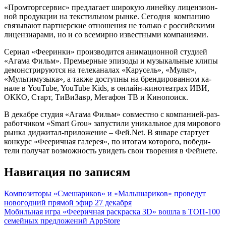
«Пром­тор­гсер­вис» пред­ла­га­ет ши­рокую ли­ней­ку ли­цен­зи­он­
ной про­дук­ции на тек­стиль­ном рын­ке. Се­год­ня ком­па­нию
свя­зыва­ют пар­тнерские от­но­шения не толь­ко с рос­сий­ски­ми
ли­цен­зи­ара­ми, но и со все­мир­но из­вес­тны­ми ком­па­ни­ями.
Се­ри­ал «Фе­ерин­ки» про­из­во­дит­ся ани­маци­он­ной сту­ди­ей
«Ага­ма Фильм». Премь­ер­ные эпи­зоды и му­зыкаль­ные кли­пы
де­монс­три­ру­ют­ся на те­лека­налах «Ка­русель», «Мульт»,
«Муль­ти­музы­ка», а так­же дос­тупны на брен­ди­рован­ном ка­
нале в YouTube, YouTube Kids, в он­лайн-ки­ноте­ат­рах ИВИ,
ОК­КО, Старт, Ти­ВиЗавр, Ме­гафон ТВ и Ки­нопо­иск.
В де­каб­ре сту­дия «Ага­ма Фильм» сов­мес­тно с ком­па­ни­ей-раз­
ра­бот­чи­ком «Smart Grou» за­пус­ти­ли уни­каль­ное для ми­рово­го
рын­ка дид­жи­тал-при­ложе­ние – Фей.Net. В ян­ва­ре стар­ту­ет
кон­курс «Фе­ерич­ная га­лерея», по ито­гам ко­торо­го, по­беди­
тели по­лучат воз­можность уви­деть свои тво­рения в Фей­не­те.
Навигация по записям
Композиторы «Смешариков» и «Малышариков» проведут
новогодний прямой эфир 27 декабря
Мобильная игра «Фееричная раскраска 3D» вошла в ТОП-100
семейных предложений AppStore