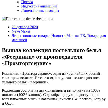
Пресса
Индустрия анимации
Лицензионные товары
29 декабря 2020
NewsMaker
Лицензионные товары
,
Новости Малыш ТВ
,
Товары для
малышей
Вышла коллекция постельного белья
«Фееринки» от производителя
«Промторгсервис»
Ком­па­ния «Пром­тор­гсер­вис», один из круп­ней­ших рос­сий­
ских про­из­во­дите­лей тек­сти­ля, вы­пус­ти­ла кол­лекцию пос­
тель­но­го белья «Фе­ерин­ки».
Кол­лекция сос­то­ит из двух ди­зай­нов и вы­пол­не­на из 100%
поп­ли­на (100% хло­пок). С де­каб­ря про­дук­ция дос­тупна во
всех клю­чевых он­лайн ма­гази­нах, вклю­чая Wildberries, Бе­ру.ру
и Ozon.