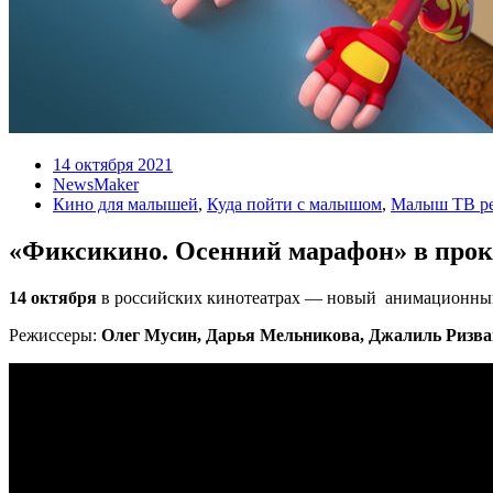
14 октября 2021
NewsMaker
Кино для малышей
,
Куда пойти с малышом
,
Малыш ТВ ре
«Фиксикино. Осенний марафон» в прок
14 октября
в российских кинотеатрах — новый анимационны
Режиссеры:
Олег Мусин, Дарья Мельникова, Джалиль Ризва