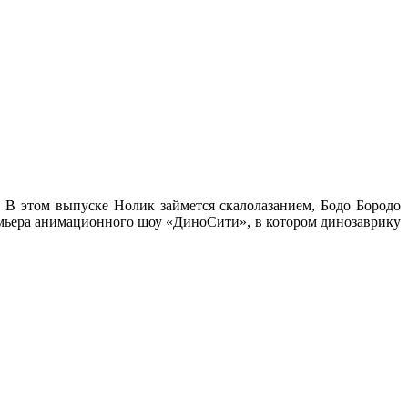
 В этом выпуске Нолик займется скалолазанием, Бодо Бородо
ремьера анимационного шоу «ДиноСити», в котором динозаврику