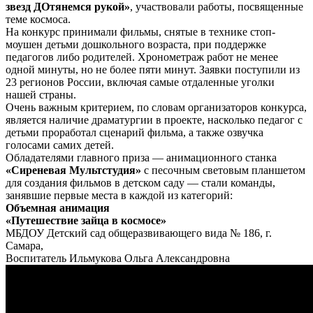
звезд ДОтянемся рукой»
, участвовали работы, посвященные
теме космоса.
На конкурс принимали фильмы, снятые в технике стоп-
моушен детьми дошкольного возраста, при поддержке
педагогов либо родителей. Хронометраж работ не менее
одной минуты, но не более пяти минут. Заявки поступили из
23 регионов России, включая самые отдаленные уголки
нашей страны.
Очень важным критерием, по словам организаторов конкурса,
является наличие драматургии в проекте, насколько педагог с
детьми проработал сценарий фильма, а также озвучка
голосами самих детей.
Обладателями главного приза — анимационного станка
«Сиреневая Мультстудия»
с песочным световым планшетом
для создания фильмов в детском саду — стали команды,
занявшие первые места в каждой из категорий:
Объемная анимация
«Путешествие зайца в космосе»
МБДОУ Детский сад общеразвивающего вида № 186, г.
Самара,
Воспитатель Ильмукова Ольга Александровна