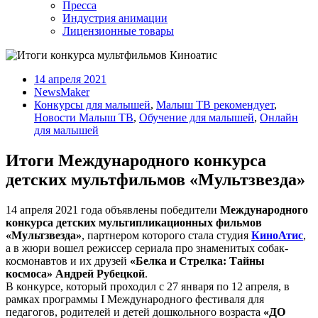
Пресса
Индустрия анимации
Лицензионные товары
14 апреля 2021
NewsMaker
Конкурсы для малышей
,
Малыш ТВ рекомендует
,
Новости Малыш ТВ
,
Обучение для малышей
,
Онлайн
для малышей
Итоги Международного конкурса
детских мультфильмов «Мультзвезда»
14 апреля 2021 года объявлены победители
Международного
конкурса детских мультипликационных фильмов
«Мультзвезда»
, партнером которого стала студия
КиноАтис
,
а в жюри вошел режиссер сериала про знаменитых собак-
космонавтов и их друзей
«Белка и Стрелка: Тайны
космоса» Андрей Рубецкой
.
В конкурсе, который проходил с 27 января по 12 апреля, в
рамках программы I Международного фестиваля для
педагогов, родителей и детей дошкольного возраста
«ДО