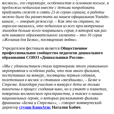
космоса», его структуре, особенностях и основном посыле, я
предложил педагогам вместе с детьми попробовать
придумать сюжет и снять 21-ю серию сериала, а работы
можно было бы разместить на нашем официальном Youtube-
канале, — говорит режиссер. – Как это ни странно, по
опросам оказалось, что педагогам из всех просмотренных
эпизодов больше всего понравилась серия, в которой как раз
нет никакого образовательного элемента – это 16 серия
«Желания для Белки», посвященная любви».
Учредителем фестиваля является
Общественное
профессиональное сообщество педагогов дошкольного
образования СОЮЗ «Дошкольники России»
.
«Мы с удовольствием стали партнерами этого уникального
мероприятия и особенно рады, что так много фильмов,
поступивших на конкурс, посвящены первым собакам,
полетевшим в космос и ставшим «звездными», – Белке и
Стрелке. Благодаря участию в конкурсе дети не только
вовлечены в процесс создания кино, но и узнают о планетах,
покорении космического пространства, а также о наших
национальных героях, о которых расказывают фильмы
франшизы «Белка и Стрелка»», –
говорит коммерческий
директор
студии КиноАтис
Наталия Бабич
.