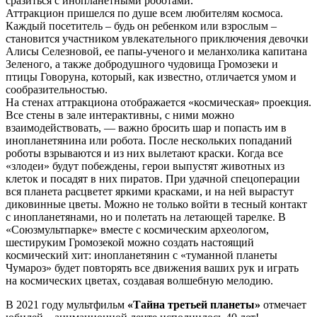
сразиться с инопланетными роботами.
Аттракцион пришелся по душе всем любителям космоса.
Каждый посетитель – будь он ребенком или взрослым –
становится участником увлекательного приключения девочки
Алисы Селезновой, ее папы-ученого и меланхолика капитана
Зеленого, а также добродушного чудовища Громозеки и
птицы Говоруна, который, как известно, отличается умом и
сообразительностью.
На стенах аттракциона отображается «космическая» проекция.
Все стены в зале интерактивны, с ними можно
взаимодействовать, — важно бросить шар и попасть им в
инопланетянина или робота. После нескольких попаданий
роботы взрываются и из них вылетают краски. Когда все
«злодеи» будут побеждены, герои выпустят животных из
клеток и посадят в них пиратов. При удачной спецоперации
вся планета расцветет яркими красками, и на ней вырастут
диковинные цветы. Можно не только войти в тесный контакт
с инопланетянами, но и полетать на летающей тарелке. В
«Союзмультпарке» вместе с космическим археологом,
шестируким Громозекой можно создать настоящий
космический хит: инопланетянин с «туманной планеты
Чумароз» будет повторять все движения ваших рук и играть
на космических цветах, создавая волшебную мелодию.
В 2021 году мультфильм
«Тайна третьей планеты»
отмечает