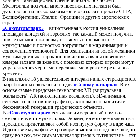
юбилей – анимационной ленте исполнилось 40 лет!
Мультфильм получил много престижных наград и был
дублирован на несколько языков и оказался в прокате США,
Великобритании, Италии, Франции и других европейских
стран.
«Союзмультпарк»
– единственная в России уникальная
площадка для детей и взрослых, где каждый может получить
новые навыки, по-новому взглянуть на знаменитые
мультфильмы и полностью погрузиться в мир анимации и
современных технологий. Для реализации игровой механики
мультимедийных аттракционов использованы новейшие
камеры захвата движения, с помощью которых игроки могут
управлять трехмерными персонажами в режиме реального
времени.
В павильоне 18 увлекательных интерактивных аттракционов,
разработанных эксклюзивно для
«Союзмультпарка»
. В их
основе самые передовые технологии: VR (виртуальная
реальность), AR (дополненная реальность), 3D-анимация,
системы генеративной графики, автономного развития и
бесконечной генерации графических объектов.
В
«Союзмультпарке»
есть даже иммерсивный научно-
фантастический мультфильм. Экраны, на которые выводится
проекция, представляют собой изогнутую форму в виде чаш.
И действие мультфильма разворачивается то в одной чаше, то
сразу во всех, тем самым увлекая зрителя в путешествие – тут