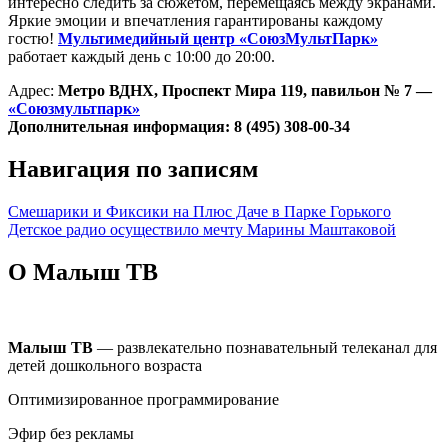
интересно следить за сюжетом, перемещаясь между экранами.
Яркие эмоции и впечатления гарантированы каждому
гостю!
Мультимедийный центр «СоюзМультПарк»
работает каждый день с 10:00 до 20:00.
Адрес:
Метро ВДНХ, Проспект Мира 119, павильон № 7 —
«Союзмультпарк»
Дополнительная информация: 8 (495) 308-00-34
Навигация по записям
Смешарики и Фиксики на Плюс Даче в Парке Горького
Детское радио осуществило мечту Марины Маштаковой
О Малыш ТВ
Малыш ТВ
— развлекательно познавательный телеканал для
детей дошкольного возраста
Оптимизированное программирование
Эфир без рекламы