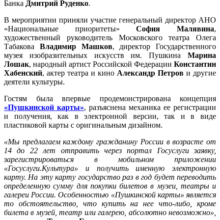
Банка
Дмитрий Руденко
.
В мероприятии приняли участие генеральный директор АНО
«Национальные приоритеты»
София Малявина
,
художественный руководитель Московского театра Олега
Табакова
Владимир Машков
, директор Государственного
музея изобразительных искусств им. Пушкина
Марина
Лошак
, народный артист Российской Федерации
Константин
Хабенский
, актер театра и кино
Александр Петров
и другие
деятели культуры.
Гостям была впервые продемонстрирована концепция
«Пушкинской карты»
, разъяснена механика ее регистрации
и получения, как в электронной версии, так и в виде
пластиковой карты с оригинальным дизайном.
«Мы предлагаем каждому гражданину России в возрасте от
14 до 22 лет отправить через портал Госуслуги заявку,
зарегистрироваться в мобильном приложении
«Госуслуги.Культура» и получить именную электронную
карту. На эту карту государство раз в год будет переводить
определенную сумму для покупки билетов в музеи, театры и
галереи России. Особенностью «Пушкинской карты» является
то обстоятельство, что купить на нее что-либо, кроме
билета в музей, театр или галерею, абсолютно невозможно»,