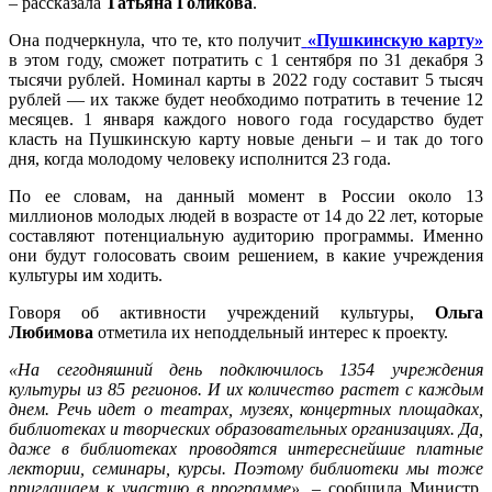
–
рассказала
Татьяна Голикова
.
Она подчеркнула, что те, кто получит
«Пушкинскую карту»
в этом году, сможет потратить с 1 сентября по 31 декабря 3
тысячи рублей. Номинал карты в 2022 году составит 5 тысяч
рублей — их также будет необходимо потратить в течение 12
месяцев. 1 января каждого нового года государство будет
класть на Пушкинскую карту новые деньги – и так до того
дня, когда молодому человеку исполнится 23 года.
По ее словам, на данный момент в России около 13
миллионов молодых людей в возрасте от 14 до 22 лет, которые
составляют потенциальную аудиторию программы. Именно
они будут голосовать своим решением, в какие учреждения
культуры им ходить.
Говоря об активности учреждений культуры,
Ольга
Любимова
отметила их неподдельный интерес к проекту.
«На сегодняшний день подключилось 1354 учреждения
культуры из 85 регионов. И их количество растет с каждым
днем. Речь идет о театрах, музеях, концертных площадках,
библиотеках и творческих образовательных организациях. Да,
даже в библиотеках проводятся интереснейшие платные
лектории, семинары, курсы. Поэтому библиотеки мы тоже
приглашаем к участию в программе», –
сообщила Министр,