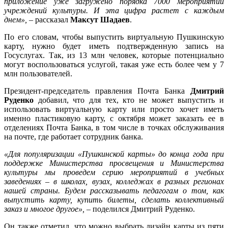
приложение уже загружено порядка 7000 мероприятий
учреждений культуры. И эта цифра растет с каждым
днем», –
рассказал
Максут Шадаев
.
По его словам, чтобы выпустить виртуальную Пушкинскую
карту, нужно будет иметь подтвержденную запись на
Госуслугах. Так, из 13 млн человек, которые потенциально
могут воспользоваться услугой, такая уже есть более чем у 7
млн пользователей.
Президент-председатель правления Почта Банка
Дмитрий
Руденко
добавил, что для тех, кто не может выпустить и
использовать виртуальную карту или просто хочет иметь
именно пластиковую карту, с октября может заказать ее в
отделениях Почта Банка, в том числе в точках обслуживания
на почте, где работает сотрудник банка.
«Для популяризации «Пушкинской карты» до конца года при
поддержке Министерства просвещения и Министерства
культуры мы проведем серию мероприятий в учебных
заведениях – в школах, вузах, колледжах в разных регионах
нашей страны. Будем рассказывать педагогам о том, как
выпустить карту, купить билеты, сделать коллективный
заказ и многое другое», –
поделился Дмитрий Руденко.
Он также отметил, что можно выбрать дизайн карты из пяти