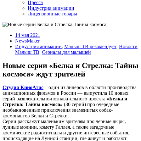
Пресса
Индустрия анимации
Лицензионные товары
14 мая 2021
NewsMaker
Индустрия анимации
,
Малыш ТВ рекомендует
,
Новости
Малыш ТВ
,
Сериалы для малышей
Новые серии «Белка и Стрелка: Тайны
космоса» ждут зрителей
Cтудия КиноАтис
– один из лидеров в области производства
анимационных фильмов в России — выпустила 10 новых
серий развлекательно-познавательного проекта
«Белка и
Стрелка: Тайны космоса»
(30 серий) про очередные
необыкновенные приключения знаменитых собак-
космонавтов Белки и Стрелки.
Серии расскажут маленьким зрителям про черные дыры,
лунные молнии, комету Галлея, а также загадочные
космические радиосигналы и другие интересные события,
происходящие на Лунной станции, где живут и работают