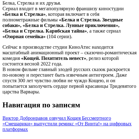
Белка, Стрелка и их друзья.
Сериал входит в мегапопулярную франшизу киностудии
«Белка и Стрелка»
, которая включает в себя
полнометражные фильмы
«Белка и Стрелка. Звездные
собаки», «Белка и Стрелка. Лунные приключения»,
«Белка и Стрелка. Карибская тайна»
, а также сериал
«Озорная семейка»
(104 серии).
Сейчас в производстве студии КиноАтис находится
масштабный анимационный проект – сказочно-романтическая
комедия
«Кощей. Похититель невест»
, релиз которой
состоится весной 2022 года.
В новом фильме главный злодей русских сказок раскроется
по-новому и перестанет быть извечным антигероем. Даже
спустя 300 лет чувство любви не чуждо Кощею, и он
попытается заполучить сердце первой красавицы Тридевятого
царства Варвары.
Навигация по записям
Виктор Добронравов озвучил Кощея Бессмертного
«Смешарики» выпустили ремикс «От Винта!» на цифровых
платформах