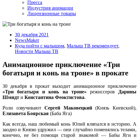
Пресса
Индустрия анимации
Лицензионные товары
30 декабря 2021
NewsMaker
Куда пойти с малышом
,
Малыш ТВ рекомендует
,
Новости Малыш ТВ
Анимационное приключение «Три
богатыря и конь на троне» в прокате
30 декабря в прокат выходит анимационное приключение
«Три богатыря и конь на троне»
режиссеров
Дарины
Шмидт
и
Константина Феоктистова
.
Роли озвучивают
Сергей Маковецкий
(Князь Киевский),
Елизавета Боярская
(Баба Яга)
Как всегда, наш любимый конь Юлий вляпался в историю. А
заодно и Князю удружил — они случайно поменялись телами,
конечно, не без помощи старой знакомой — Бабы Яги и