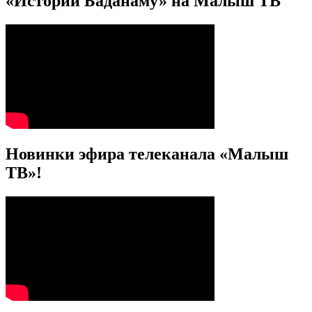
«Истории Баданаму» на Малыш ТВ
Новинки эфира телеканала «Малыш
ТВ»!